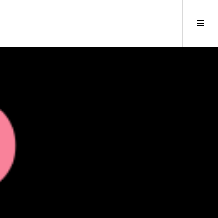
Tog
Sid
E